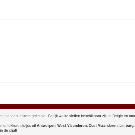
et een lekkere geile slet! Bekijk welke sletten beschikbaar zijn in Belgie en maak gr
n er lekkere sletjes uit
Antwerpen
,
West-Vlaanderen
,
Oost-Vlaanderen
,
Limburg
n de chat!