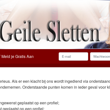
er
Meld je Gratis Aan
rieus. Als er een klacht bij ons wordt ingediend via onderstaan
e ondernemen. Onderstaande punten komen in ieder geval voor k
ngewenst geplaatst op een profiel;
 geplaatst op een profiel;