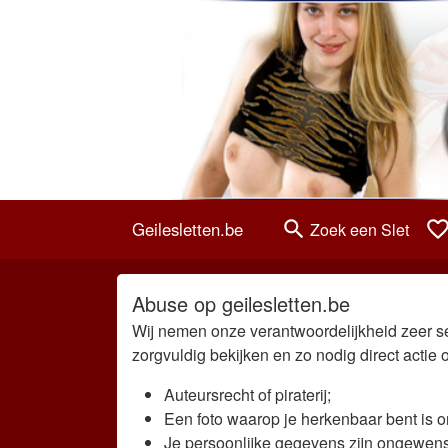
search
favorite_bord
Geilesletten.be
Zoek een Slet
Abuse op geilesletten.be
Wij nemen onze verantwoordelijkheid zeer se
zorgvuldig bekijken en zo nodig direct acti
Auteursrecht of piraterij;
Een foto waarop je herkenbaar bent is o
Je persoonlijke gegevens zijn ongewenst